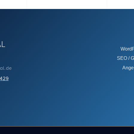
AL
WordP
SEO / G
al.de
Ange
1429